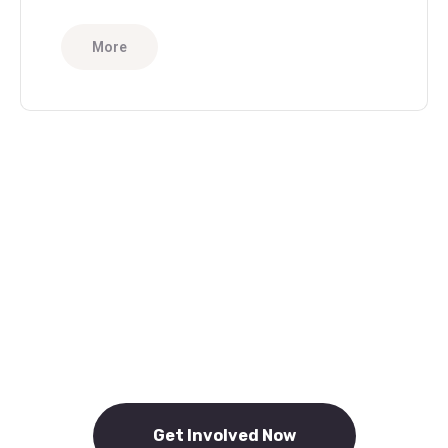
More
Help People in Need
Become a Volunteer
Now
Get Involved Now