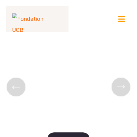
We're Always Ready
to Help Them
You Can Change
their Lifestyle